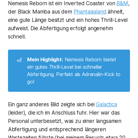
Nemesis Reborn ist ein Inverted Coaster von
B&M
,
der Black Mamba aus dem
Phantasialand
ähnelt,
eine gute Länge besitzt und ein hohes Thrill-Level
aufweist. Die Abfertigung erfolgt angenehm
schnell.
🎢
Mein Highlight:
Nemesis Reborn bietet
ein gutes Thrill-Level bei schneller
Abfertigung. Perfekt als Adrenalin-Kick to
go!
Ein ganz anderes Bild zeigte sich bei
Galactica
(leider), die ich im Anschluss fuhr. Hier war das
Personal unterbesetzt, was zu einer langsamen
Abfertigung und entsprechend längeren
Wartezeiten führte (bei meinem Besuch: etwa 20