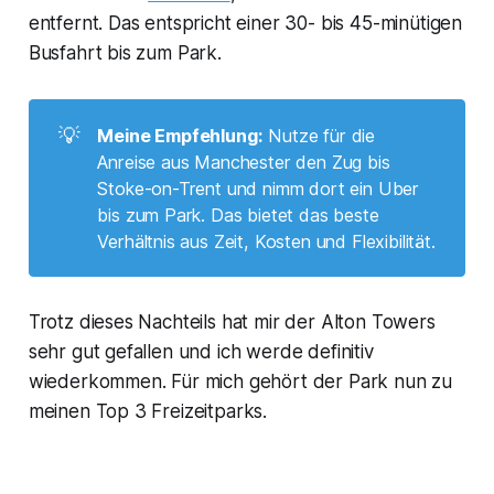
entfernt. Das entspricht einer 30- bis 45-minütigen
Busfahrt bis zum Park.
💡
Meine Empfehlung:
Nutze für die
Anreise aus Manchester den Zug bis
Stoke-on-Trent und nimm dort ein Uber
bis zum Park. Das bietet das beste
Verhältnis aus Zeit, Kosten und Flexibilität.
Trotz dieses Nachteils hat mir der Alton Towers
sehr gut gefallen und ich werde definitiv
wiederkommen. Für mich gehört der Park nun zu
meinen Top 3 Freizeitparks.