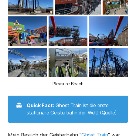
Pleasure Beach
👻
Quick Fact:
Ghost Train ist die erste
stationäre Geisterbahn der Welt! (
Quelle
)
Mein Besuch der Geisterbahn "
Ghost Train
" war