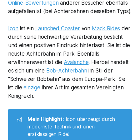
Online-Bewertungen
anderer Besucher ebenfalls
aufgefallen ist (bei Achterbahnen desselben Typs).
Icon
ist ein
Launched Coaster
von
Mack Rides
der
durch seine hochwertige Verarbeitung besticht
und einen positiven Eindruck hinterlässt. Sie ist die
neuste Achterbahn im Park. Ebenfalls
erwähnenswert ist die
Avalanche
. Hierbei handelt
es sich um eine
Bob-Achterbahn
im Stil der
"Schweizer Bobbahn" aus dem Europa-Park. Sie
ist die
einzige
ihrer Art im gesamten Vereinigten
Königreich.
🎢
Mein Highlight:
Icon überzeugt durch
modernste Technik und einen
erstklassigen Ride!