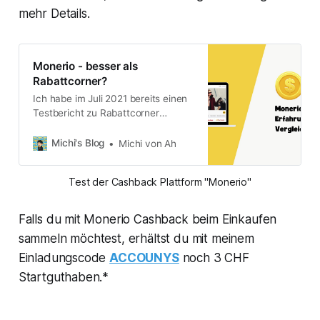
mehr Details.
Monerio - besser als
Rabattcorner?
Ich habe im Juli 2021 bereits einen
Testbericht zu Rabattcorner
geschrieben. Rabattcorner ist eine
Cashback Plattform, bei der man
Michi's Blog
Michi von Ah
beim Online-Shoppen Geld zurück
erhält. Inzwischen habe ich
Test der Cashback Plattform "Monerio"
Monerio entdeckt und möchte in
diesem Beitrag ebenfalls meine
Erfahrungen mit Monerio aufzeigen.
Falls du mit Monerio Cashback beim Einkaufen
Rabattcorner ErfahrungenIn diesem
sammeln möchtest, erhältst du mit meinem
Blogbeitrag, erzähle ich von meinen
Erfahrungen mit
Einladungscode
ACCOUNYS
noch 3 CHF
Startguthaben.*