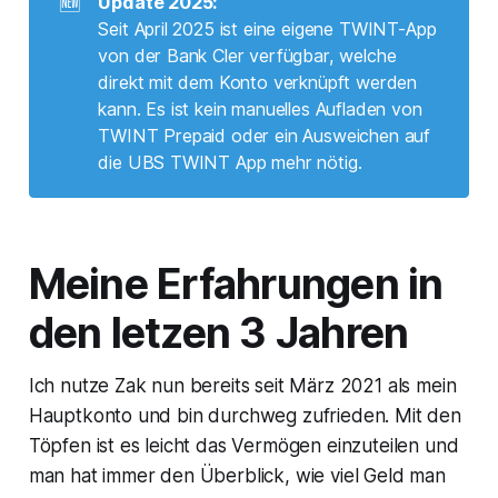
🆕
Update 2025:
Seit April 2025 ist eine eigene TWINT-App
von der Bank Cler verfügbar, welche
direkt mit dem Konto verknüpft werden
kann. Es ist kein manuelles Aufladen von
TWINT Prepaid oder ein Ausweichen auf
die UBS TWINT App mehr nötig.
Meine Erfahrungen in
den letzen 3 Jahren
Ich nutze Zak nun bereits seit März 2021 als mein
Hauptkonto und bin durchweg zufrieden. Mit den
Töpfen ist es leicht das Vermögen einzuteilen und
man hat immer den Überblick, wie viel Geld man